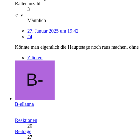
Rattenanzahl
3
♂ ♀
Männlich
27. Januar 2025 um 19:42
#4
Könnte man eigentlich die Hauptetage noch raus machen, ohne die
Zitieren
B-ellanna
Reaktionen
20
Beiträge
27