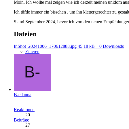
Moin. Ich wollte mal zeigen wie ich derzeit meinen unidom ausg
Ich tüftle immer ein bisschen , um ihn klettergerechter zu gestal
Stand September 2024, bevor ich von den neuen Empfehlungen
Dateien
InShot_20241006_170612888.jpg
45,18 kB – 0 Downloads
Zitieren
B-ellanna
Reaktionen
20
Beiträge
27