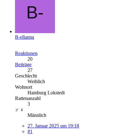
B-ellanna
Reaktionen
20
Beiträge
27
Geschlecht
Weiblich
Wohnort
Hamburg Lokstedt
Rattenanzahl
3
♂ ♀
Männlich
27. Januar 2025 um 19:18
#1